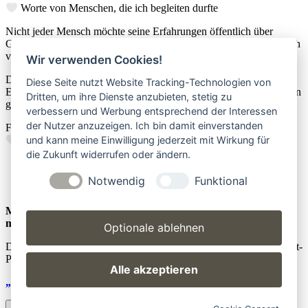
Worte von Menschen, die ich begleiten durfte
Nicht jeder Mensch möchte seine Erfahrungen öffentlich über
Google teilen. Gerade bei sehr persönlichen Themen wünschen sich
viele Diskretion und Privatsphäre.
Wir verwenden Cookies!
Deshalb findest du hier zusätzlich einige Rückmeldungen und
Diese Seite nutzt Website Tracking-Technologien von
Erfahrungsberichte von Kundinnen und Kunden, die ihre Gedanken
Dritten, um ihre Dienste anzubieten, stetig zu
gerne teilen möchten – jedoch anonym bleiben möchten.
verbessern und Werbung entsprechend der Interessen
der Nutzer anzuzeigen. Ich bin damit einverstanden
Für das entgegengebrachte Vertrauen bin ich von Herzen dankbar.
und kann meine Einwilligung jederzeit mit Wirkung für
die Zukunft widerrufen oder ändern.
Notwendig
Funktional
Möchtest du weitere Bewertungen lesen oder deine Erfahrung
mit anderen Menschen teilen?
Optionale ablehnen
Dann freue ich mich über deinen Besuch auf meinem ProvenExpert-
Profil.
Alle akzeptieren
„Zum ProvenExpert-Profil“
SCHLIEẞEN