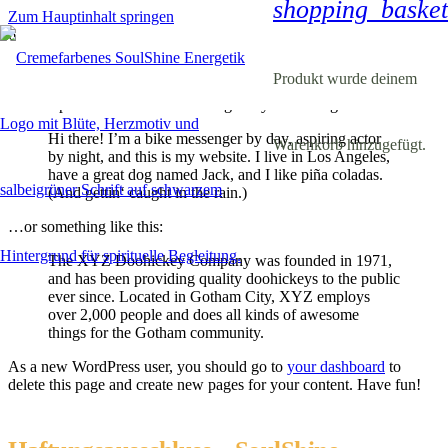
shopping_basket
Zum Hauptinhalt springen
This is an example page. It’s different from a blog post because it
will stay in one place and will show up in your site navigation (in
Produkt
wurde deinem
most themes). Most people start with an About page that introduces
them to potential site visitors. It might say something like this:
Hi there! I’m a bike messenger by day, aspiring actor
Warenkorb hinzugefügt.
by night, and this is my website. I live in Los Angeles,
have a great dog named Jack, and I like piña coladas.
(And gettin‘ caught in the rain.)
…or something like this:
The XYZ Doohickey Company was founded in 1971,
and has been providing quality doohickeys to the public
ever since. Located in Gotham City, XYZ employs
over 2,000 people and does all kinds of awesome
things for the Gotham community.
As a new WordPress user, you should go to
your dashboard
to
delete this page and create new pages for your content. Have fun!