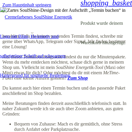
shopping_basket
Zum Hauptinhalt springen
Produkt
wurde deinem
Hier kannst du ganz einfach einen Termin auswählen und direkt
bezahlen. Falls du keinen passenden Termin findest, schreibe mir
gerne über WhatsApp, Telegram oder Signal. Wir finden bestimmt
Warenkorb hinzugefügt.
eine Lösung!
Auf dieser Terminbuchungsseite findest du nur die Minutenpakete.
Wenn du mehr entdecken möchtest, schaue dich gerne in meinem
Shop um. Vielleicht ist mein
SoulShine Energetik-Tool
(Maxi oder
Mini) etwas für dich? Oder möchtest du dir mit einem
MeTime-
Paket
eine kleine Auszeit gönnen?
Zum Shop
Du kannst auch hier einen Termin buchen und das passende Paket
anschließend im Shop bezahlen.
Meine Beratungen finden derzeit ausschließlich telefonisch statt. In
naher Zukunft werde ich sie auch über Zoom anbieten, aus guten
Gründen:
Bequem von Zuhause: Mach es dir gemütlich, ohne Stress
durch Anfahrt oder Parkplatzsuche.