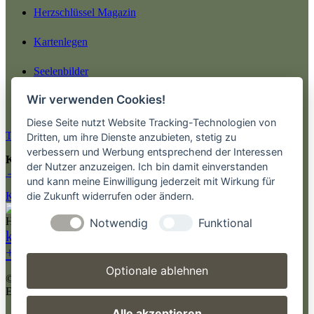
Herzschlüssel Magazin
Kartenlegen
Seelenbilder
Wir verwenden Cookies!
Preise
Diese Seite nutzt Website Tracking-Technologien von
Termin buchen
Dritten, um ihre Dienste anzubieten, stetig zu
verbessern und Werbung entsprechend der Interessen
Kostenlose Impulse & Wochenbotschaften
der Nutzer anzuzeigen. Ich bin damit einverstanden
→ Jetzt kostenlos abonnieren
und kann meine Einwilligung jederzeit mit Wirkung für
die Zukunft widerrufen oder ändern.
Kreative Arbeit & Seelenbilder → Essenz Studio by Dani
Notwendig
Funktional
kontakt@medium-daniela-engeser.de
+49151-41639974
Optionale ablehnen
© 2013- 2026 SoulShine Energetik & Lebensberatung Daniela
Engeser
Alle akzeptieren