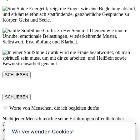
SCHLIEẞEN
SCHLIEẞEN
Worte von Menschen, die ich begleiten durfte
Nicht jeder Mensch möchte seine Erfahrungen öffentlich über
Google teilen. Gerade bei sehr persönlichen Themen wünschen sich
viele Diskretion und Privatsphäre.
Wir verwenden Cookies!