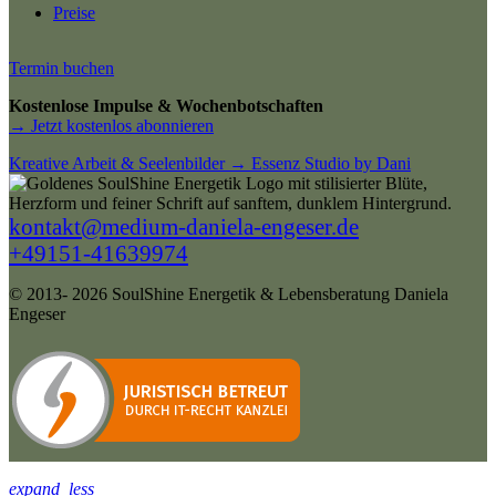
Preise
Termin buchen
Kostenlose Impulse & Wochenbotschaften
→ Jetzt kostenlos abonnieren
Kreative Arbeit & Seelenbilder → Essenz Studio by Dani
kontakt@medium-daniela-engeser.de
+49151-41639974
© 2013- 2026 SoulShine Energetik & Lebensberatung Daniela
Engeser
expand_less