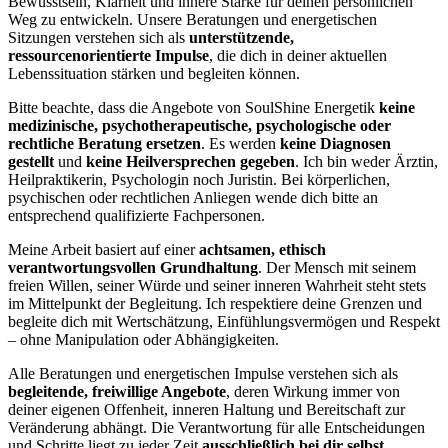
Bewusstsein, Klarheit und innere Stärke für deinen persönlichen
Weg zu entwickeln. Unsere Beratungen und energetischen
Sitzungen verstehen sich als
unterstützende,
ressourcenorientierte Impulse
, die dich in deiner aktuellen
Lebenssituation stärken und begleiten können.
Bitte beachte, dass die Angebote von SoulShine Energetik
keine
medizinische, psychotherapeutische, psychologische oder
rechtliche Beratung ersetzen
. Es werden
keine Diagnosen
gestellt
und
keine Heilversprechen gegeben
. Ich bin weder Ärztin,
Heilpraktikerin, Psychologin noch Juristin. Bei körperlichen,
psychischen oder rechtlichen Anliegen wende dich bitte an
entsprechend qualifizierte Fachpersonen.
Meine Arbeit basiert auf einer
achtsamen, ethisch
verantwortungsvollen Grundhaltung
. Der Mensch mit seinem
freien Willen, seiner Würde und seiner inneren Wahrheit steht stets
im Mittelpunkt der Begleitung. Ich respektiere deine Grenzen und
begleite dich mit Wertschätzung, Einfühlungsvermögen und Respekt
– ohne Manipulation oder Abhängigkeiten.
Alle Beratungen und energetischen Impulse verstehen sich als
begleitende, freiwillige Angebote
, deren Wirkung immer von
deiner eigenen Offenheit, inneren Haltung und Bereitschaft zur
Veränderung abhängt. Die Verantwortung für alle Entscheidungen
und Schritte liegt zu jeder Zeit
ausschließlich bei dir selbst
.